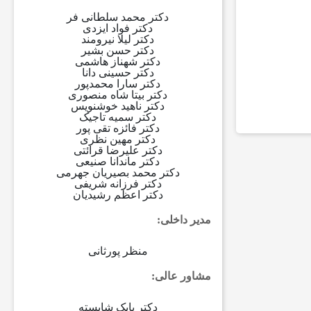
دکتر محمد سلطانی فر
دکتر فواد ایزدی
دکتر لیلا نیرومند
دکتر حسن بشیر
دکتر شهناز هاشمی
دکتر حسینی دانا
دکتر سارا محمدپور
دکتر بیتا شاه منصوری
دکتر ناهید خوشنویس
دکتر سمیه تاجیک
دکتر فائزه تقی پور
دکتر مهین نظری
دکتر علیرضا قرائتی
دکتر ماندانا صنیعی
دکتر محمد بصيريان جهرمی
دکتر فرزانه شریفی
دکتر اعظم رشیدیان
مدیر داخلی
:
منظر پورثانی
مشاور عالی
:
دکتر بابک شایسته