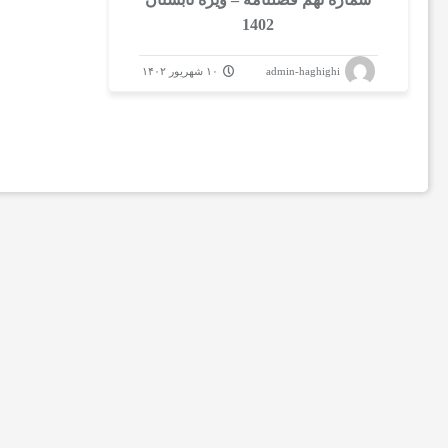
ل
1402
admin-haghighi
۱۰ شهریور ۱۴۰۲
ی
د
ر
ب
ا
ر
ه